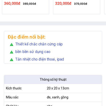
360,000đ
320,000đ
385,000đ
375,000đ
Đặc điểm nổi bật:
Thiết kế chắc chắn cứng cáp
warning
bền bền sử dụng cao
warning
Tản nhiệt cho điện thoai, ipad
warning
Thông số kỹ thuật
Kích thước
20 x 20 x 13cm
Màu sắc
đe, xanh, gồng