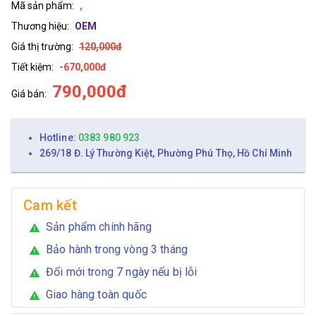
Mã sản phẩm:
,
Thương hiệu:
OEM
Giá thị trường:
120,000đ
Tiết kiệm:
-670,000đ
790,000đ
Giá bán:
Hotline:
0383 980 923
269/18 Đ. Lý Thường Kiệt, Phường Phú Thọ, Hồ Chí Minh
Cam kết
Sản phẩm chính hãng
warning
Bảo hành trong vòng 3 tháng
warning
Đổi mới trong 7 ngày nếu bị lỗi
warning
Giao hàng toàn quốc
warning