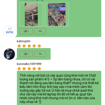
thumb_up_alt
reply_all
0
kaitouplm
star
star
star
star
star
thumb_up_alt
reply_all
0
kuroneko1091999
star
star
star
star
star
Tính năng nổi bật:có cây quạt cũng khá mát nè Chất
lượng sản phẩm:4/5 ⭐ Sp làm bằng nhựa, chỉ có cái
thanh nối đằng sau làm bằng thiết? nhưng mà thiết kế
kiểu tâm hồn thủy tinh hay sao í mà mình cầm lên
tưởng sắp gãy tới nơi 🥴 hên là mua về kê ipad thôi
chứ cái này mà kê laptop thì đổ vỡ hết 🙏 quạt tản
nhiệt cũng khá mát nhưng mà nó ồn vl. tiền nào của
nấy, shop ok 👌