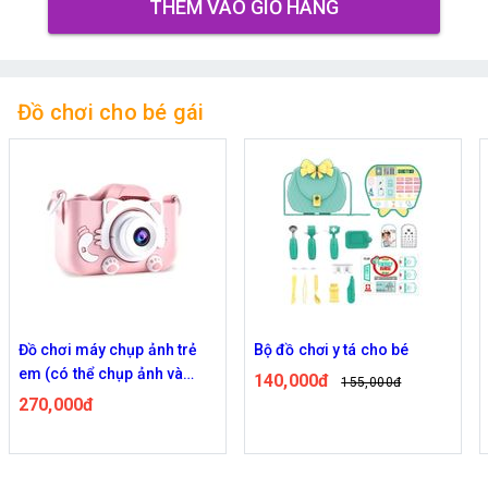
THÊM VÀO GIỎ HÀNG
Đồ chơi cho bé gái
Đồ chơi máy chụp ảnh trẻ
Bộ đồ chơi y tá cho bé
em (có thể chụp ảnh và
140,000đ
155,000đ
quay video)
270,000đ