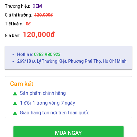
Thương hiệu:
OEM
Giá thị trường:
120,000đ
Tiết kiệm:
0đ
120,000đ
Giá bán:
Hotline:
0383 980 923
269/18 Đ. Lý Thường Kiệt, Phường Phú Thọ, Hồ Chí Minh
Cam kết
Sản phẩm chính hãng
warning
1 đổi 1 trong vòng 7 ngày
warning
Giao hàng tận nơi trên toàn quốc
warning
MUA NGAY