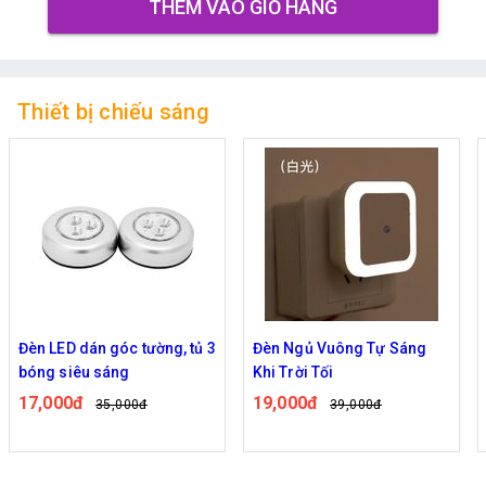
THÊM VÀO GIỎ HÀNG
Thiết bị chiếu sáng
Đèn Ngủ Vuông Tự Sáng
Đèn pin xách tay Lớn Mã
Khi Trời Tối
899
19,000đ
120,000đ
39,000đ
159,000đ