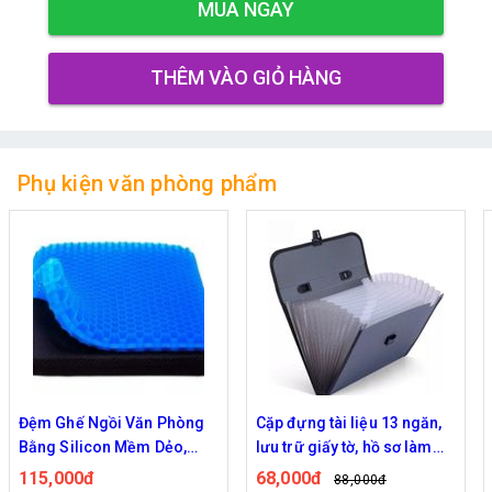
MUA NGAY
THÊM VÀO GIỎ HÀNG
Phụ kiện văn phòng phẩm
Cặp đựng tài liệu 13 ngăn,
Đệm Ghế Ngồi Văn Phòng
lưu trữ giấy tờ, hồ sơ làm
Bằng Silicon Mềm Dẻo,
việc ngăn nắp
Kiểu Dáng Tổ Ong Thoáng
68,000đ
115,000đ
88,000đ