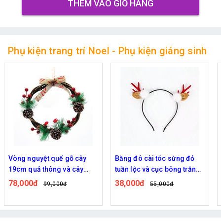
THÊM VÀO GIỎ HÀNG
Phụ kiện trang trí Noel - Phụ kiện giáng sinh
Băng đô cài tóc sừng đỏ
Decal hít tĩnh điện 2 mặt
tuần lộc và cục bông trắng
cho cửa tường kính giáng
dễ thương
sinh HYC-004
38,000đ
58,000đ
55,000đ
75,000đ