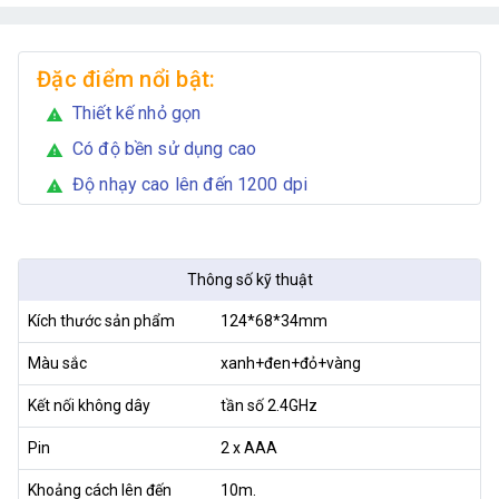
Đặc điểm nổi bật:
Thiết kế nhỏ gọn
warning
Có độ bền sử dụng cao
warning
Độ nhạy cao lên đến 1200 dpi
warning
Thông số kỹ thuật
Kích thước sản phẩm
124*68*34mm
Màu sắc
xanh+đen+đỏ+vàng
Kết nối không dây
tần số 2.4GHz
Pin
2 x AAA
Khoảng cách lên đến
10m.