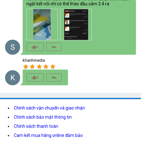
ngắt kết nối chỉ có thể tháo đầu cắm 2.4 ra
S
thumb_up_alt
reply_all
0
khanhmedia
star
star
star
star
star
K
thumb_up_alt
reply_all
0
Chính sách vận chuyển và giao nhận
Chính sách bảo mật thông tin
Chính sách thanh toán
Cam kết mua hàng online đảm bảo