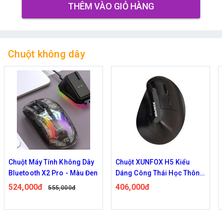
THÊM VÀO GIỎ HÀNG
Chuột không dây
Chuột Máy Tính Không Dây
Chuột XUNFOX H5 Kiểu
Bluetooth X2 Pro - Màu Đen
Dáng Công Thái Học Thông
Minh
524,000đ
406,000đ
555,000đ