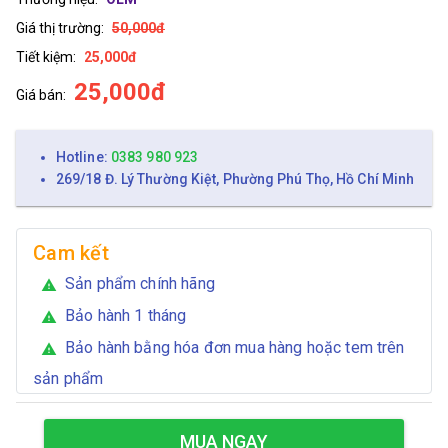
Giá thị trường:
50,000đ
Tiết kiệm:
25,000đ
25,000đ
Giá bán:
Hotline:
0383 980 923
269/18 Đ. Lý Thường Kiệt, Phường Phú Thọ, Hồ Chí Minh
Cam kết
Sản phẩm chính hãng
warning
Bảo hành 1 tháng
warning
Bảo hành bằng hóa đơn mua hàng hoặc tem trên
warning
sản phẩm
MUA NGAY