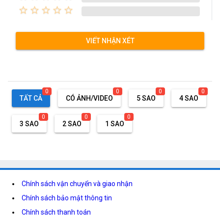
star_border
star_border
star_border
star_border
star_border
VIẾT NHẬN XÉT
0
0
0
0
TẤT CẢ
CÓ ẢNH/VIDEO
5 SAO
4 SAO
0
0
0
3 SAO
2 SAO
1 SAO
Chính sách vận chuyển và giao nhận
Chính sách bảo mật thông tin
Chính sách thanh toán