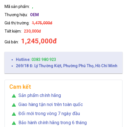
Mã sản phẩm:
,
Thương hiệu:
OEM
Giá thị trường:
1,475,000đ
Tiết kiệm:
230,000đ
1,245,000đ
Giá bán:
Hotline:
0383 980 923
269/18 Đ. Lý Thường Kiệt, Phường Phú Thọ, Hồ Chí Minh
Cam kết
Sản phẩm chính hãng
warning
Giao hàng tận nơi trên toàn quốc
warning
Đổi mới trong vòng 7 ngày đầu
warning
Bảo hành chính hãng trong 6 tháng
warning