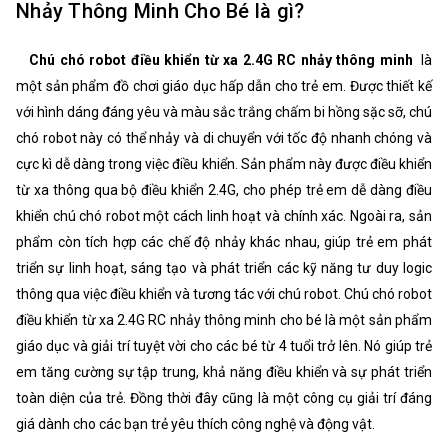
Nhảy Thông Minh Cho Bé là gì?
Chú chó robot điều khiển từ xa 2.4G RC nhảy thông minh
là
một sản phẩm đồ chơi giáo dục hấp dẫn cho trẻ em. Được thiết kế
với hình dáng đáng yêu và màu sắc trắng chấm bi hồng sặc sỡ, chú
chó robot này có thể nhảy và di chuyển với tốc độ nhanh chóng và
cực kì dễ dàng trong việc điều khiển. Sản phẩm này được điều khiển
từ xa thông qua bộ điều khiển 2.4G, cho phép trẻ em dễ dàng điều
khiển chú chó robot một cách linh hoạt và chính xác. Ngoài ra, sản
phẩm còn tích hợp các chế độ nhảy khác nhau, giúp trẻ em phát
triển sự linh hoạt, sáng tạo và phát triển các kỹ năng tư duy logic
thông qua việc điều khiển và tương tác với chú robot. Chú chó robot
điều khiển từ xa 2.4G RC nhảy thông minh cho bé là một sản phẩm
giáo dục và giải trí tuyệt vời cho các bé từ 4 tuổi trở lên. Nó giúp trẻ
em tăng cường sự tập trung, khả năng điều khiển và sự phát triển
toàn diện của trẻ. Đồng thời đây cũng là một công cụ giải trí đáng
giá dành cho các bạn trẻ yêu thích công nghệ và động vật.