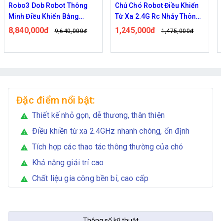
Robo3 Dob Robot Thông
Chú Chó Robot Điều Khiển
Minh Điều Khiển Bằng
Từ Xa 2.4G Rc Nhảy Thông
Giọng Nói Đa Chức Năng
Minh Cho Bé
8,840,000đ
1,245,000đ
9,640,000đ
1,475,000đ
Đặc điểm nổi bật:
Thiết kế nhỏ gọn, dễ thương, thân thiện
warning
Điều khiền từ xa 2.4GHz nhanh chóng, ổn định
warning
Tích hợp các thao tác thông thường của chó
warning
Khả năng giải trí cao
warning
Chất liệu gia công bền bỉ, cao cấp
warning
Thông số kỹ thuật