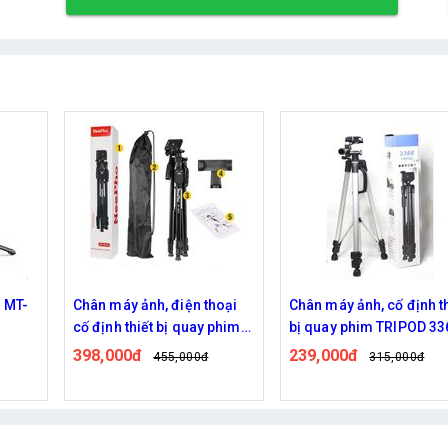
hoại
Chân máy ảnh, cố định thiết
Chân máy ảnh, cố định th
phim
bị quay phim TRIPOD 3366
bị quay phim TRIPOD
NEEPHO 8850
239,000đ
724,000đ
315,000đ
0