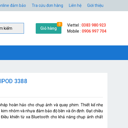
nline đảm bảo
Tra cứu đơn hàng
Liên hệ
Giới thiệu
0
Viettel :
0383 980 923
Giỏ hàng
̀m kiếm
Mobile :
0906 997 704
RIPOD 3388
 pháp hoàn hảo cho chụp ảnh và quay phim. Thiết kế nhẹ
hợp kim nhôm và nhựa đảm bảo độ bền và ổn định. Đạt chiều
. Điều khiển từ xa Bluetooth cho khả năng chụp ảnh chất