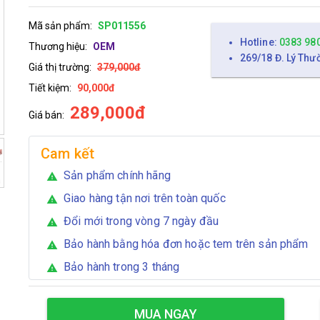
Mã sản phẩm:
SP011556
Hotline:
0383 98
Thương hiệu:
OEM
269/18 Đ. Lý Thư
Giá thị trường:
379,000đ
Tiết kiệm:
90,000đ
289,000đ
Giá bán:
Cam kết
Sản phẩm chính hãng
warning
Giao hàng tận nơi trên toàn quốc
warning
Đổi mới trong vòng 7 ngày đầu
warning
Bảo hành bằng hóa đơn hoặc tem trên sản phẩm
warning
Bảo hành trong 3 tháng
warning
MUA NGAY