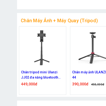
Chân Máy Ảnh + Máy Quay (Tripod)
lanzi
Chân máy ảnh ULANZI MT-
Chân máy ảnh, điện t
tooth
44
cố định thiết bị quay 
ện thoại
có remote bluetooth
390,000đ
398,000đ
455,000đ
455,000đ
TRIPOD NEEPHO 883