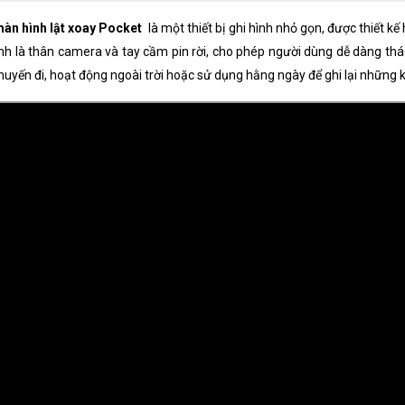
Chống rung
n hình lật xoay Pocket
là một thiết bị ghi hình nhỏ gọn, được thiết 
Khả năng chống nước
là thân camera và tay cầm pin rời, cho phép người dùng dễ dàng tháo 
uyến đi, hoạt động ngoài trời hoặc sử dụng hằng ngày để ghi lại những
Bộ nhớ
Dung lượng pin
Điện áp
WiFi
C400
C400 Pocket
C400
C400 Pocket