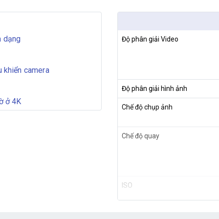
a dạng
Độ phân giải Video
ều khiển camera
Độ phân giải hình ảnh
iờ ở 4K
Chế độ chụp ảnh
Chế độ quay
ISO
Zoom kỹ thuật số