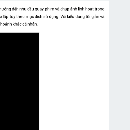
6 trục con quay hồi chuyển
kế hướng đến nhu cầu quay phim và chụp ảnh linh hoạt trong
30m (với vỏ chống nước)
lắp tùy theo mục đích sử dụng. Với kiểu dáng tối giản và
 khoảnh khắc cá nhân.
microSD (up to 512GB)
1250mAh + 3000 mAh
3.8V
2.4GHz, 802.11b/g/n | 5GHz, 802.11a/n/ac
Kích thước
143.5×38.5×38.5mm(with battery handle)
68×32×25.5mm (without battery handle)
Trọng lượng
189g
54g