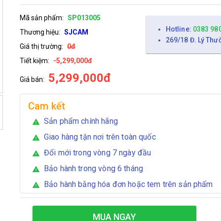
Mã sản phẩm:
SP013005
Hotline:
0383 98
Thương hiệu:
SJCAM
269/18 Đ. Lý Thư
Giá thị trường:
0đ
Tiết kiệm:
-5,299,000đ
5,299,000đ
Giá bán:
Cam kết
Sản phẩm chính hãng
warning
Giao hàng tận nơi trên toàn quốc
warning
Đổi mới trong vòng 7 ngày đầu
warning
Bảo hành trong vòng 6 tháng
warning
Bảo hành bằng hóa đơn hoặc tem trên sản phẩm
warning
MUA NGAY