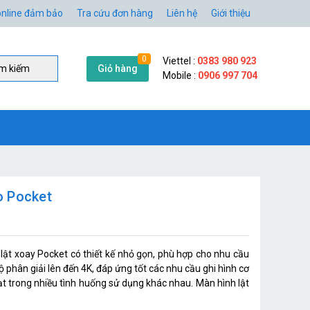
nline đảm bảo
Tra cứu đơn hàng
Liên hệ
Giới thiệu
0
Viettel :
0383 980 923
Giỏ hàng
̀m kiếm
Mobile :
0906 997 704
 Pocket
 xoay Pocket có thiết kế nhỏ gọn, phù hợp cho nhu cầu
phân giải lên đến 4K, đáp ứng tốt các nhu cầu ghi hình cơ
oạt trong nhiều tình huống sử dụng khác nhau. Màn hình lật