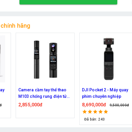
 chính hãng
hao
DJI Pocket 2 - Máy quay
Máy quay phim cầm tay 
 tử
phim chuyên nghiệp
Pocket 4 Creator Comb
 kính
mới nhất 2026
8,690,000đ
14,740,000đ
9,500,000đ
Đã bán: 243