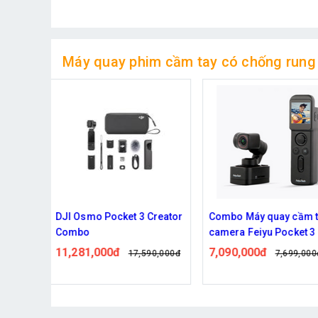
Máy quay phim cầm tay có chống rung
 Creator
Combo Máy quay cầm tay
Camera cầm tay thể t
camera Feiyu Pocket 3
M103 chống rung điện
EIS, 6K ULTRA HD, ống
7,090,000đ
2,855,000đ
590,000đ
7,699,000đ
xoay 350 độ