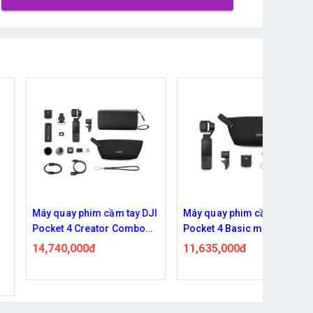
DJI
Máy quay phim cầm tay DJI
Camera hành Động SJCA
o
Pocket 4 Basic mới nhất
C400 Bản Combo Pocket
2026
11,635,000đ
5,299,000đ