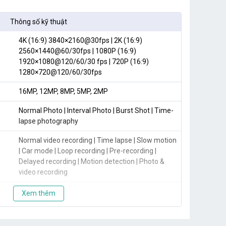
Thông số kỹ thuật
4K (16:9) 3840×2160@30fps | 2K (16:9)
2560×1440@60/30fps | 1080P (16:9)
1920×1080@120/60/30 fps | 720P (16:9)
1280×720@120/60/30fps
16MP, 12MP, 8MP, 5MP, 2MP
Normal Photo | Interval Photo | Burst Shot | Time-
lapse photography
Normal video recording | Time lapse | Slow motion
| Car mode | Loop recording | Pre-recording |
Delayed recording | Motion detection | Photo &
video recording
100 – 3200
Xem thêm
8x