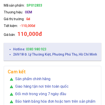
Mã sản phẩm:
SP012833
Thương hiệu:
OEM
Giá thị trường:
0đ
Tiết kiệm:
-110,000đ
110,000đ
Giá bán:
Hotline:
0383 980 923
269/18 Đ. Lý Thường Kiệt, Phường Phú Thọ, Hồ Chí Minh
Cam kết
Sản phẩm chính hãng
warning
Giao hàng tận nơi trên toàn quốc
warning
Đổi mới trong vòng 7 ngày đầu
warning
Bảo hành bằng hóa đơn hoặc tem trên sản phẩm
warning