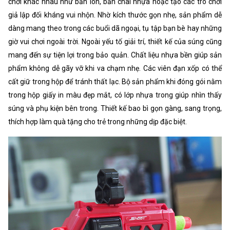
chơi khác nhau như bắn lon, bắn chai nhựa hoặc tạo các trò chơi
giả lập đối kháng vui nhộn. Nhờ kích thước gọn nhẹ, sản phẩm dễ
dàng mang theo trong các buổi dã ngoại, tụ tập bạn bè hay những
giờ vui chơi ngoài trời. Ngoài yếu tố giải trí, thiết kế của súng cũng
mang đến sự tiện lợi trong bảo quản. Chất liệu nhựa bền giúp sản
phẩm không dễ gãy vỡ khi va chạm nhẹ. Các viên đạn xốp có thể
cất giữ trong hộp để tránh thất lạc. Bộ sản phẩm khi đóng gói nằm
trong hộp giấy in màu đẹp mắt, có lớp nhựa trong giúp nhìn thấy
súng và phụ kiện bên trong. Thiết kế bao bì gọn gàng, sang trọng,
thích hợp làm quà tặng cho trẻ trong những dịp đặc biệt.