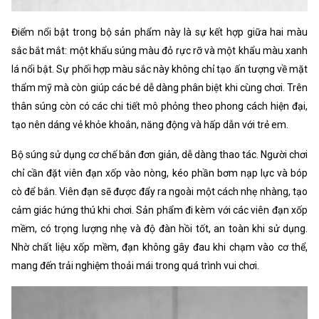
Điểm nổi bật trong bộ sản phẩm này là sự kết hợp giữa hai màu
sắc bắt mắt: một khẩu súng màu đỏ rực rỡ và một khẩu màu xanh
lá nổi bật. Sự phối hợp màu sắc này không chỉ tạo ấn tượng về mặt
thẩm mỹ mà còn giúp các bé dễ dàng phân biệt khi cùng chơi. Trên
thân súng còn có các chi tiết mô phỏng theo phong cách hiện đại,
tạo nên dáng vẻ khỏe khoắn, năng động và hấp dẫn với trẻ em.
Bộ súng sử dụng cơ chế bắn đơn giản, dễ dàng thao tác. Người chơi
chỉ cần đặt viên đạn xốp vào nòng, kéo phần bơm nạp lực và bóp
cò để bắn. Viên đạn sẽ được đẩy ra ngoài một cách nhẹ nhàng, tạo
cảm giác hứng thú khi chơi. Sản phẩm đi kèm với các viên đạn xốp
mềm, có trọng lượng nhẹ và độ đàn hồi tốt, an toàn khi sử dụng.
Nhờ chất liệu xốp mềm, đạn không gây đau khi chạm vào cơ thể,
mang đến trải nghiệm thoải mái trong quá trình vui chơi.