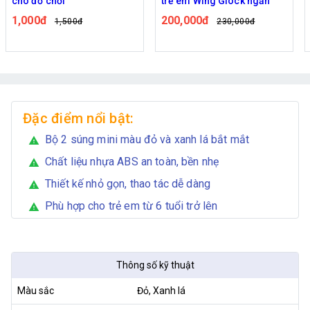
trẻ em Wing Glock ngắn
mềm dẹp mảnh JF103 sử
dụng pin sạc nhiều lần
200,000đ
480,000đ
230,000đ
565,000đ
Đặc điểm nổi bật:
Bộ 2 súng mini màu đỏ và xanh lá bắt mắt
warning
Chất liệu nhựa ABS an toàn, bền nhẹ
warning
Thiết kế nhỏ gọn, thao tác dễ dàng
warning
Phù hợp cho trẻ em từ 6 tuổi trở lên
warning
Thông số kỹ thuật
Màu sắc
Đỏ, Xanh lá