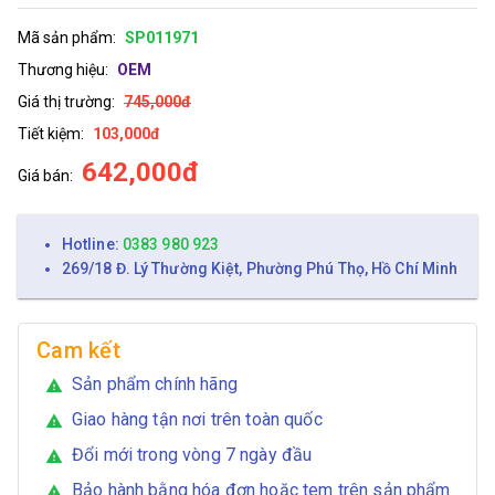
Mã sản phẩm:
SP011971
Thương hiệu:
OEM
Giá thị trường:
745,000đ
Tiết kiệm:
103,000đ
642,000đ
Giá bán:
Hotline:
0383 980 923
269/18 Đ. Lý Thường Kiệt, Phường Phú Thọ, Hồ Chí Minh
Cam kết
Sản phẩm chính hãng
warning
Giao hàng tận nơi trên toàn quốc
warning
Đổi mới trong vòng 7 ngày đầu
warning
Bảo hành bằng hóa đơn hoặc tem trên sản phẩm
warning