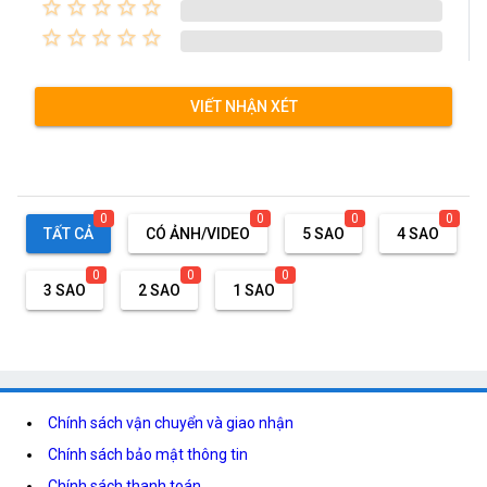
star_border
star_border
star_border
star_border
star_border
star_border
star_border
star_border
star_border
star_border
VIẾT NHẬN XÉT
0
0
0
0
TẤT CẢ
CÓ ẢNH/VIDEO
5 SAO
4 SAO
0
0
0
3 SAO
2 SAO
1 SAO
Chính sách vận chuyển và giao nhận
Chính sách bảo mật thông tin
Chính sách thanh toán