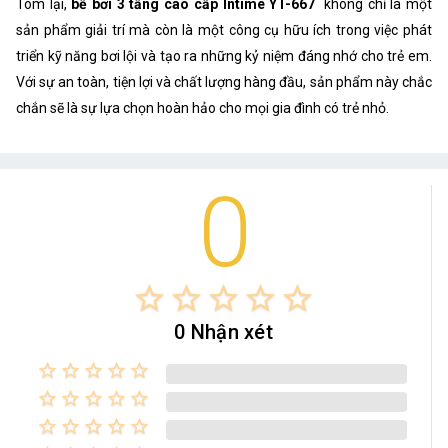
Tóm lại,
bể bơi 3 tầng cao cấp Intime YT-667
không chỉ là một
sản phẩm giải trí mà còn là một công cụ hữu ích trong việc phát
triển kỹ năng bơi lội và tạo ra những kỷ niệm đáng nhớ cho trẻ em.
Với sự an toàn, tiện lợi và chất lượng hàng đầu, sản phẩm này chắc
chắn sẽ là sự lựa chọn hoàn hảo cho mọi gia đình có trẻ nhỏ.
0
star_border
star_border
star_border
star_border
star_border
0 Nhận xét
star_border
star_border
star_border
star_border
star_border
star_border
star_border
star_border
star_border
star_border
star_border
star_border
star_border
star_border
star_border