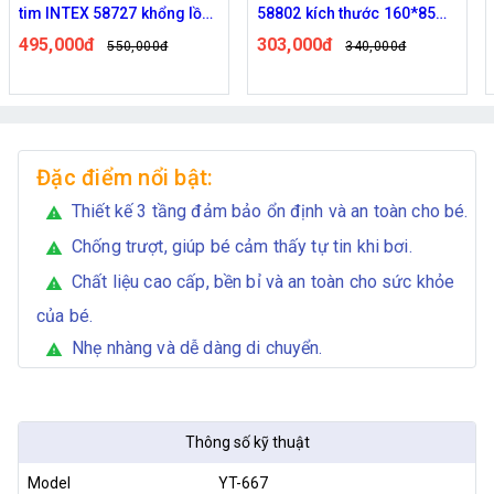
tim INTEX 58727 khổng lồ
58802 kích thước 160*85
kích thước 168x142 cm
cm có tay nắm vịn và chỗ
495,000đ
303,000đ
550,000đ
340,000đ
để ly cốc
Đặc điểm nổi bật:
Thiết kế 3 tầng đảm bảo ổn định và an toàn cho bé.
warning
Chống trượt, giúp bé cảm thấy tự tin khi bơi.
warning
Chất liệu cao cấp, bền bỉ và an toàn cho sức khỏe
warning
của bé.
Nhẹ nhàng và dễ dàng di chuyển.
warning
Thông số kỹ thuật
Model
YT-667