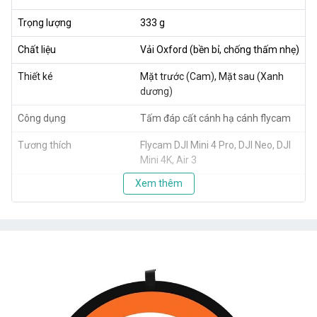
Trọng lượng
333 g
Chất liệu
Vải Oxford (bền bỉ, chống thấm nhẹ)
Thiết ké
Mặt trước (Cam), Mặt sau (Xanh
dương)
Công dụng
Tấm đáp cất cánh hạ cánh flycam
Tương thích
Flycam DJI Mini 4 Pro, DJI Neo, DJI
Mini 4K, Air 3
Xem thêm