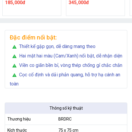
tay kèm dây đeo chéo
345,000đ
410,000đ
Đặc điểm nổi bật:
Thiết kế gập gọn, dễ dàng mang theo
warning
Hai mặt hai màu (Cam/Xanh) nổi bật, dễ nhận diện
warning
Viền co giãn bền bỉ, vòng thép chống gỉ chắc chắn
warning
Cọc cố định và dải phản quang, hỗ trợ hạ cánh an
warning
toàn
Thông số kỹ thuật
Thương hiệu
BRDRC
Kích thước
75 x 75 cm