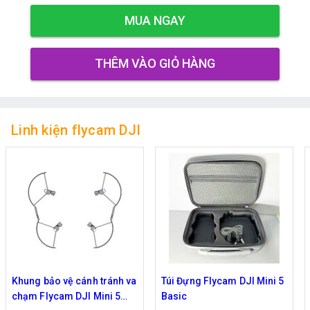
MUA NGAY
THÊM VÀO GIỎ HÀNG
Linh kiện flycam DJI
Túi Đựng Flycam DJI Mini 5
Túi đựng Combo Flycam
Basic
DJI Mini 5 Pro thiết kế xách