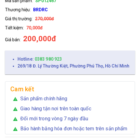
Mã sản phẩm:
SP012467
Thương hiệu:
BRDRC
Giá thị trường:
270,000đ
Tiết kiệm:
70,000đ
200,000đ
Giá bán:
Hotline:
0383 980 923
269/18 Đ. Lý Thường Kiệt, Phường Phú Thọ, Hồ Chí Minh
Cam kết
Sản phẩm chính hãng
warning
Giao hàng tận nơi trên toàn quốc
warning
Đổi mới trong vòng 7 ngày đầu
warning
Bảo hành bằng hóa đơn hoặc tem trên sản phẩm
warning