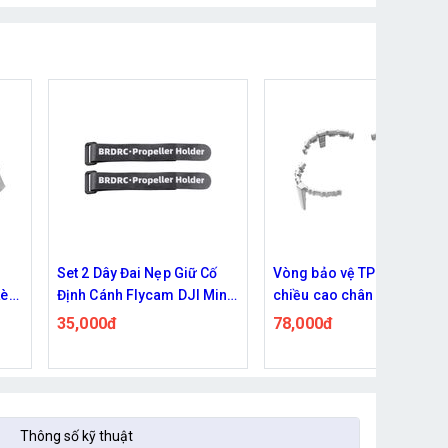
ố
Vòng bảo vệ TPU tăng
Cánh quạt cho Flycam DJ
ini,
chiều cao chân đáp cho
Mini 2, Mini 2 SE, Mini 4K
 Dài
flycam DJI Flip
78,000đ
130,000đ
Thông số kỹ thuật