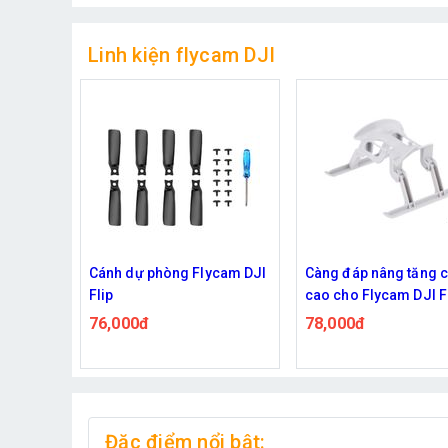
Linh kiện flycam DJI
ycam DJI
Càng đáp nâng tăng chiều
Túi đựng combo Fly
cao cho Flycam DJI Flip
DJI Mini 3, 3 Pro xác
gập mở linh hoạt
kèm dây đeo chéo
78,000đ
385,000đ
Đặc điểm nổi bật: