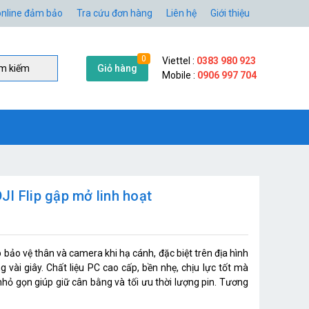
nline đảm bảo
Tra cứu đơn hàng
Liên hệ
Giới thiệu
0
Viettel :
0383 980 923
Giỏ hàng
̀m kiếm
Mobile :
0906 997 704
I Flip gập mở linh hoạt
 bảo vệ thân và camera khi hạ cánh, đặc biệt trên địa hình
ng vài giây. Chất liệu PC cao cấp, bền nhẹ, chịu lực tốt mà
hỏ gọn giúp giữ cân bằng và tối ưu thời lượng pin. Tương