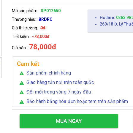
Mã sản phẩm:
SP012650
Hotline:
0383 98
Thương hiệu:
BRDRC
269/18 Đ. Lý Thư
Giá thị trường:
0đ
Tiết kiệm:
-78,000đ
78,000đ
Giá bán:
Cam kết
Sản phẩm chính hãng
warning
Giao hàng tận nơi trên toàn quốc
warning
Đổi mới trong vòng 7 ngày đầu
warning
Bảo hành bằng hóa đơn hoặc tem trên sản phẩm
warning
MUA NGAY