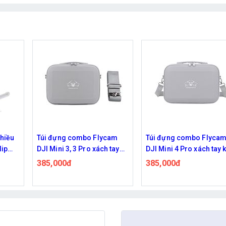
cam
Túi đựng combo Flycam
Set 2 Dây Đai Nẹp Giữ C
h tay
DJI Mini 4 Pro xách tay kèm
Định Cánh Flycam DJI M
dây đeo chéo
Air, Mavic Fimi Đa Năng
385,000đ
35,000đ
35Cm