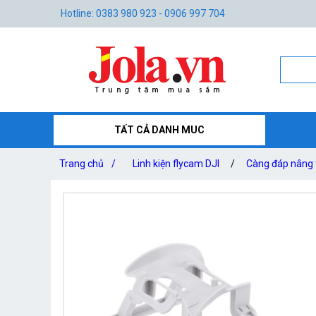
Hotline: 0383 980 923 - 0906 997 704
TẤT CẢ DANH MUC
Trang chủ
/
Linh kiện flycam DJI
/
Càng đáp nâng t