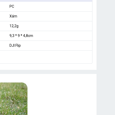
PC
Xám
12,2g
9,3 * 9 * 4,8cm
DJI Flip