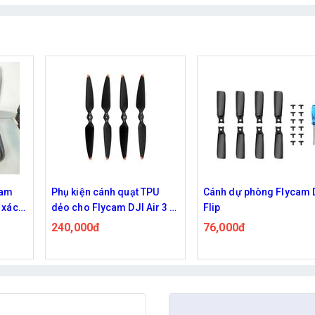
cam
Phụ kiện cánh quạt TPU
Cánh dự phòng Flycam 
ế xách
dẻo cho Flycam DJI Air 3 /
Flip
o
Air 3S
240,000đ
76,000đ