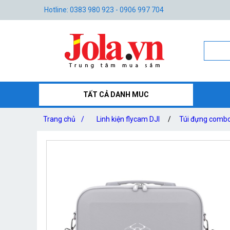
Hotline: 0383 980 923 - 0906 997 704
TẤT CẢ DANH MUC
Trang chủ
/
Linh kiện flycam DJI
/
Túi đựng combo