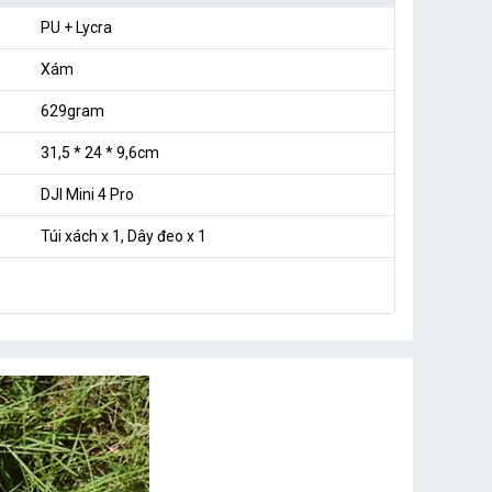
PU + Lycra
Xám
629gram
31,5 * 24 * 9,6cm
DJI Mini 4 Pro
Túi xách x 1, Dây đeo x 1