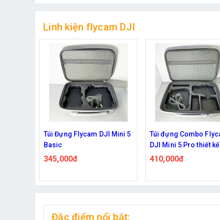
Linh kiện flycam DJI
tránh va
Túi Đựng Flycam DJI Mini 5
Túi đựng Combo Fly
ini 5
Basic
DJI Mini 5 Pro thiết k
tay kèm dây đeo ché
345,000đ
410,000đ
Đặc điểm nổi bật: