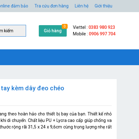
nline đảm bảo
Tra cứu đơn hàng
Liên hệ
Giới thiệu
0
Viettel :
0383 980 923
Giỏ hàng
̀m kiếm
Mobile :
0906 997 704
 tay kèm dây đeo chéo
ng theo hoàn hảo cho thiết bị bay của bạn. Thiết kế nhỏ
khi di chuyển. Chất liệu PU + Lycra cao cấp giúp chống va
thước rộng rãi 31,5 x 24 x 9,6cm cùng trọng lượng nhẹ rất