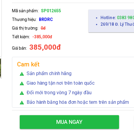
Mã sản phẩm:
SP012655
Hotline:
0383 98
Thương hiệu:
BRDRC
269/18 Đ. Lý Thư
Giá thị trường:
0đ
Tiết kiệm:
-385,000đ
385,000đ
Giá bán:
Cam kết
Sản phẩm chính hãng
warning
Giao hàng tận nơi trên toàn quốc
warning
Đổi mới trong vòng 7 ngày đầu
warning
Bảo hành bằng hóa đơn hoặc tem trên sản phẩm
warning
MUA NGAY