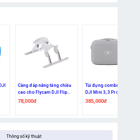
DJI
Càng đáp nâng tăng chiều
Túi đựng combo Flycam
cao cho Flycam DJI Flip
DJI Mini 3, 3 Pro xách tay
gập mở linh hoạt
kèm dây đeo chéo
78,000đ
385,000đ
Thông số kỹ thuật