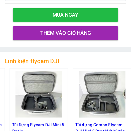
MUA NGAY
THÊM VÀO GIỎ HÀNG
Linh kiện flycam DJI
Túi Đựng Flycam DJI Mini 5
Túi đựng Combo Flycam