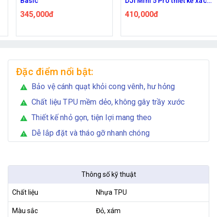
Basic
DJI Mini 5 Pro thiết kế xách
tay kèm dây đeo chéo
345,000đ
410,000đ
Đặc điểm nổi bật:
Bảo vệ cánh quạt khỏi cong vênh, hư hỏng
warning
Chất liệu TPU mềm dẻo, không gây trầy xước
warning
Thiết kế nhỏ gọn, tiện lợi mang theo
warning
Dễ lắp đặt và tháo gỡ nhanh chóng
warning
Thông số kỹ thuật
Chất liệu
Nhựa TPU
Màu sắc
Đỏ, xám