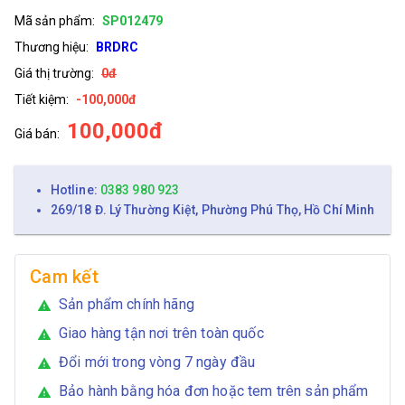
Mã sản phẩm:
SP012479
Thương hiệu:
BRDRC
Giá thị trường:
0đ
Tiết kiệm:
-100,000đ
100,000đ
Giá bán:
Hotline:
0383 980 923
269/18 Đ. Lý Thường Kiệt, Phường Phú Thọ, Hồ Chí Minh
Cam kết
Sản phẩm chính hãng
warning
Giao hàng tận nơi trên toàn quốc
warning
Đổi mới trong vòng 7 ngày đầu
warning
Bảo hành bằng hóa đơn hoặc tem trên sản phẩm
warning