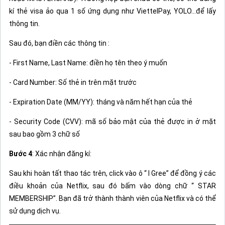
kí thẻ visa ảo qua 1 số ứng dụng như ViettelPay, YOLO…để lấy
thông tin.
Sau đó, bạn điền các thông tin :
- First Name, Last Name: điền họ tên theo ý muốn
- Card Number: Số thẻ in trên mặt trước
- Expiration Date (MM/YY): tháng và năm hết hạn của thẻ
- Security Code (CVV): mã số bảo mật của thẻ được in ở mặt
sau bao gồm 3 chữ số
Bước 4
: Xác nhận đăng kí:
Sau khi hoàn tất thao tác trên, click vào ô “ I Gree” để đồng ý các
điều khoản của Netflix, sau đó bấm vào dòng chữ “ STAR
MEMBERSHIP”. Bạn đã trở thành thành viên của Netflix và có thể
sử dụng dịch vụ.