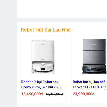
Robot Hút Bụi Lau Nhà
rock
Robot hút bụi lau nhà
Robot hút bụi lau nhà
út 25.000
Ecovacs DEEBOT X11 Pro
Ecovacs Deebot X9 P
Omni
Omni
23,990,000đ
22,490,000đ
490,000đ