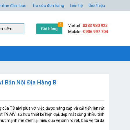
nline đảm bảo
Tra cứu đơn hàng
Liên hệ
Giới thiệu
0
Viettel :
0383 980 923
Giỏ hàng
̀m kiếm
Mobile :
0906 997 704
vi Bản Nội Địa Hàng B
của T8 aivi plus với việc được nâng cấp và cải tiến lên rất
t T9 AIVI sở hữu thiết kế hiện đại, đẹp mắt cùng nhiều tính
hút mạnh mẽ đem lại hiệu quả vệ sinh rõ rệt, bảo vệ tối đa