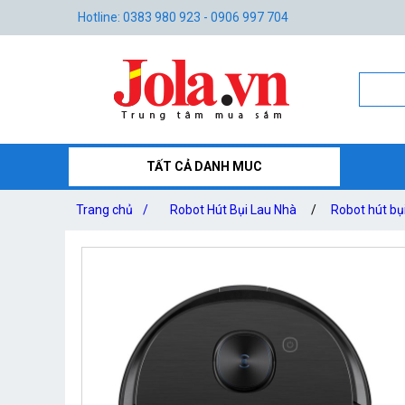
Hotline: 0383 980 923 - 0906 997 704
TẤT CẢ DANH MUC
Trang chủ
/
Robot Hút Bụi Lau Nhà
/
Robot hút bụ