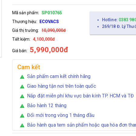
Mã sản phẩm:
SP010765
Hotline:
0383 98
Thương hiệu:
ECOVACS
269/18 Đ. Lý Thư
Giá thị trường:
10,090,000đ
Tiết kiệm:
4,100,000đ
5,990,000đ
Giá bán:
Cam kết
Sản phẩm cam kết chính hãng
warning
Giao hàng tận nơi trên toàn quốc
warning
Nắp đặt miễn phí khu vực bán kính TP. HCM và TĐ
warning
Bảo hành 12 tháng
warning
Đổi mới trong vòng 1 tháng đầu
warning
Bảo hành qua tem sản phẩm hoặc qua hóa đơn tha
warning