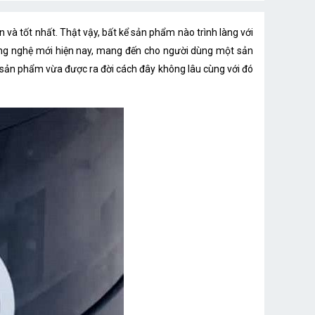
TrueMapping
n và tốt nhất. Thật vậy, bất kể sản phẩm nào trình làng với
Lithium 14.8V-DC
p công nghệ mới hiện nay, mang đến cho người dùng một sản
ng sản phẩm vừa được ra đời cách đây không lâu cùng với đó
5200mAh
100-240V
90 – 200 phút
CH1630A
6.5h