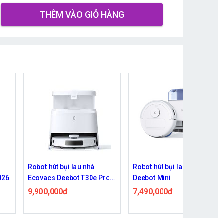
THÊM VÀO GIỎ HÀNG
Robot hút bụi lau nhà
Robot hút bụi Roborock
ro
Deebot Mini
Saros 10
7,490,000đ
27,500,000đ