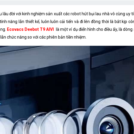
Công nghệ thiết lập bản đồ
lâu đời với kinh nghiệm sản xuất các robot hút bụi lau nhà vô cùng uy tí
Pin
nh năng lẫn thiết kế, luôn luôn cải tiến và đi lên đồng thời là bắt kị
ăng.
Ecovacs Deebot T9 AIVI
là một ví dụ điển hình cho điều ấy, là dò
Dung Lượng
kế lẫn chức năng so với các phiên bản tiền nhiệm.
Điện áp sử dụng
Thời gian hoạt động
Kí hiệu dock sạc
Thời gian sạc pin