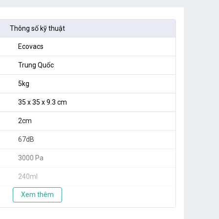
Thông số kỹ thuật
Ecovacs
Trung Quốc
5kg
35 x 35 x 9.3 cm
2cm
67dB
3000 Pa
240ml
Xem thêm
420ml
D-ToF