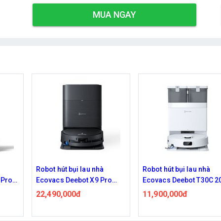
MUA NGAY
Robot hút bụi lau nhà
Robot hút bụi lau nhà
ro
Ecovacs Deebot T30C 2026
Ecovacs Deebot T30e P
Omni
11,900,000đ
9,900,000đ