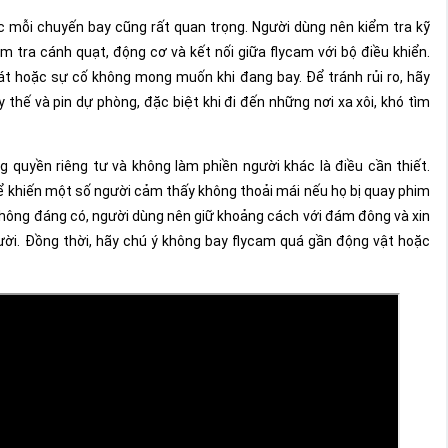
 mỗi chuyến bay cũng rất quan trọng. Người dùng nên kiểm tra kỹ
ểm tra cánh quạt, động cơ và kết nối giữa flycam với bộ điều khiển.
oát hoặc sự cố không mong muốn khi đang bay. Để tránh rủi ro, hãy
hế và pin dự phòng, đặc biệt khi đi đến những nơi xa xôi, khó tìm
g quyền riêng tư và không làm phiền người khác là điều cần thiết.
hể khiến một số người cảm thấy không thoải mái nếu họ bị quay phim
hông đáng có, người dùng nên giữ khoảng cách với đám đông và xin
ười. Đồng thời, hãy chú ý không bay flycam quá gần động vật hoặc