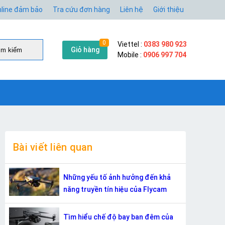
line đảm bảo
Tra cứu đơn hàng
Liên hệ
Giới thiệu
0
Viettel :
0383 980 923
Giỏ hàng
̀m kiếm
Mobile :
0906 997 704
Bài viết liên quan
Những yếu tố ảnh hưởng đến khả
năng truyền tín hiệu của Flycam
Tìm hiểu chế độ bay ban đêm của