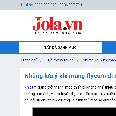
Hotline: 0383 980 923 - 0906 997 704
TẤT CẢ DANH MUC
Trang chủ
/
Hỗ trợ kỹ thuật
/
Những lưu ý khi mang
Những lưu ý khi mang flycam đi d
Flycam
đang trở thành một thiết bị không thể thiếu 
những bức ảnh, video tuyệt đẹp từ trên cao. Tuy nhiên,
đòi hỏi sự chuẩn bị kỹ lưỡng và tuân thủ một số quy tắ