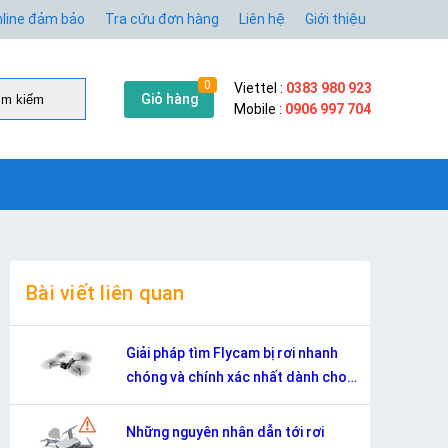
line đảm bảo
Tra cứu đơn hàng
Liên hệ
Giới thiệu
0
Viettel :
0383 980 923
Giỏ hàng
̀m kiếm
Mobile :
0906 997 704
Bài viết liên quan
Giải pháp tìm Flycam bị rơi nhanh
chóng và chính xác nhất dành cho
người mới tập bay flycam
Những nguyên nhân dẫn tới rơi