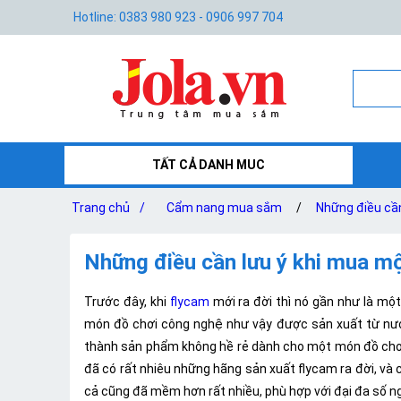
Hotline: 0383 980 923 - 0906 997 704
TẤT CẢ DANH MUC
Trang chủ
/
Cẩm nang mua sắm
/
Những điều cần
Những điều cần lưu ý khi mua mộ
Trước đây, khi
flycam
mới ra đời thì nó gần như là một
món đồ chơi công nghệ như vậy được sản xuất từ nước 
thành sản phẩm không hề rẻ dành cho một món đồ chơi 
đã có rất nhiêu những hãng sản xuất flycam ra đời, và 
cả cũng đã mềm hơn rất nhiều, phù hợp với đại đa số ng