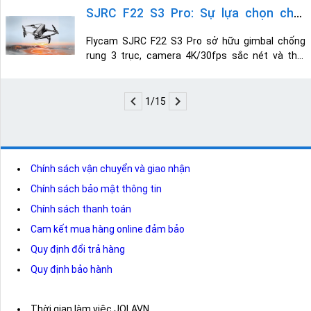
Faith 2 Pro và SJRC F22 S3 Pro về thiết kế,
SJRC F22 S3 Pro: Sự lựa chọn chất
camera, thời gian bay và các tính năng thông
lượng trong phân khúc tầm trung
minh. tiện lợi của mỗi flycam.
Flycam SJRC F22 S3 Pro sở hữu gimbal chống
rung 3 trục, camera 4K/30fps sắc nét và thời
gian bay đến 40 phút, mang đến trải nghiệm bay
ổn định, mượt mà. Với phạm vi bay 6 km, khả
năng kháng gió tốt và nhiều tính năng thông
1/15
minh, F22 S3 Pro là lựa chọn flycam lý tưởng
trong phân khúc tầm trung.
Chính sách vận chuyển và giao nhận
Chính sách bảo mật thông tin
Chính sách thanh toán
Cam kết mua hàng online đảm bảo
Quy định đổi trả hàng
Quy định bảo hành
Thời gian làm việc JOLAVN