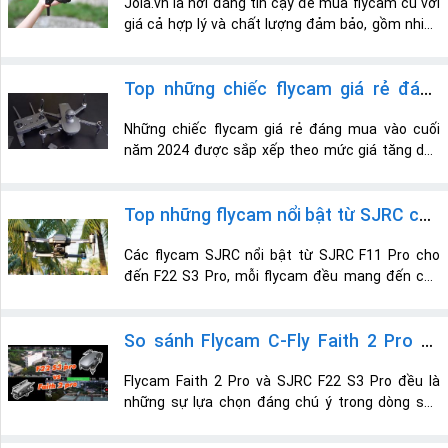
Jola.vn là nơi đáng tin cậy để mua flycam cũ với
giá cả hợp lý và chất lượng đảm bảo, gồm nhiều
mẫu mã như SJRC F22 S2 Pro Plus, K11 Turbo,
F198, và các dòng khác. Khách hàng được hỗ trợ
nhiệt tình và hưởng mức giá cạnh tranh, giúp tiết
Top những chiếc flycam giá rẻ đáng
kiệm chi phí khi sở hữu flycam chất lượng tại TP
mua vào cuối năm 2024
Vũng Tàu.
Những chiếc flycam giá rẻ đáng mua vào cuối
năm 2024 được sắp xếp theo mức giá tăng dần
từ ZD013 Pro, ZD011 Pro, ZD015 Pro, Faith 2 SE
của C-Fly, F22 S3 Pro của SJRC và Faith 2 Pro của
C-Fly. Mỗi flycam đều sở hữu những đặc điểm nổi
Top những flycam nổi bật từ SJRC cho
bật tiện lợi và hữu dụng cùng đa dạng mức giá
đến năm 2024
đến người dùng.
Các flycam SJRC nổi bật từ SJRC F11 Pro cho
đến F22 S3 Pro, mỗi flycam đều mang đến các
tính năng độc đáo như camera 4K, gimbal chống
rung, thời gian bay dài, và phạm vi điều khiển xa.
Đây là những lựa chọn lý tưởng cho người mới
So sánh Flycam C-Fly Faith 2 Pro và
bắt đầu và cả những ai cần flycam phục vụ công
SJRC F22 S3 Pro: Sự lựa chọn tối ưu
việc.
Flycam Faith 2 Pro và SJRC F22 S3 Pro đều là
những sự lựa chọn đáng chú ý trong dòng sản
tầm giá 5 triệu
phẩm flycam phân khúc tầm trung vói mức giá
khoảng 5 triệu. Hãy cùng Jola.vn so sánh C-Fly