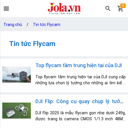
0
Trang chủ
/
Tin tức Flycam
Tin tức Flycam
Top flycam tầm trung hiện tại của DJI
Top flycam tầm trung hiện tại của DJI cung cấp
những lựa chọn lý tưởng cho những ai tìm kiếm
sự kết hợp giữa hiệu suất và giá trị. Mỗi sản
phẩm được đánh giá dựa trên thiết kế, tính năng,
và hiệu suất, giúp người dùng dễ dàng chọn lựa
DJI Flip: Công cụ quay chụp lý tưởng
flycam phù hợp với nhu cầu chụp ảnh và quay
cho mọi nhà sáng tạo nội dung trong
video chất lượng cao.
DJI Flip 2025 là mẫu flycam gọn nhẹ dưới 249g,
được trang bị camera CMOS 1/1.3 inch 48MP,
năm 2025
quay video 4K HDR 60fps. Với thời gian bay 31