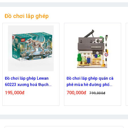
Đồ chơi lắp ghép
Đồ chơi lắp ghép quán cà
Đồ chơi Lắp ghép Mô hình
phê mùa hè đường phố
Tàu chiến sân bay 8 in 1
phong cách Nhật Bản (có
1418
700,000đ
450,000đ
799,000đ
589,000đ
dây đèn USB ánh sáng)
Đã bán: 68
C66007