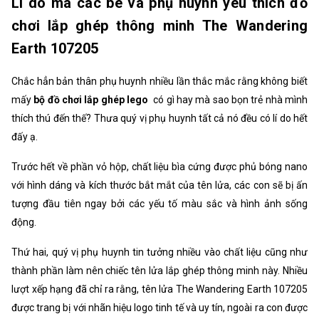
Lí do mà các bé và phụ huynh yêu thích đồ
chơi lắp ghép thông minh The Wandering
Earth 107205
Chắc hẳn bản thân phụ huynh nhiều lần thắc mắc rằng không biết
mấy
bộ đồ chơi lắp ghép lego
có gì hay mà sao bọn trẻ nhà mình
thích thú đến thế? Thưa quý vị phụ huynh tất cả nó đều có lí do hết
đấy ạ.
Trước hết về phần vỏ hộp, chất liệu bìa cứng được phủ bóng nano
với hình dáng và kích thước bắt mắt của tên lửa, các con sẽ bị ấn
tượng đầu tiên ngay bởi các yếu tố màu sắc và hình ảnh sống
động.
Thứ hai, quý vị phụ huynh tin tưởng nhiều vào chất liệu cũng như
thành phần làm nên chiếc tên lửa lắp ghép thông minh này. Nhiều
lượt xếp hạng đã chỉ ra rằng, tên lửa The Wandering Earth 107205
được trang bị với nhãn hiệu logo tinh tế và uy tín, ngoài ra con được