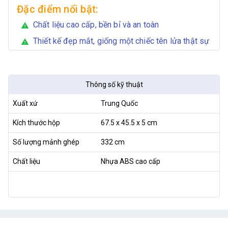
Đặc điểm nổi bật:
Chất liệu cao cấp, bền bỉ và an toàn
warning
Thiết kế đẹp mắt, giống một chiếc tên lửa thật sự
warning
Thông số kỹ thuật
Xuất xứ
Trung Quốc
Kích thước hộp
67.5 x 45.5 x 5 cm
Số lượng mảnh ghép
332 cm
Chất liệu
Nhựa ABS cao cấp