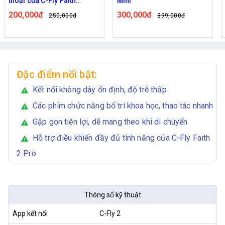
thoại của C-Fly Faith
Mini
Mini/Faith Mini 2/Faith 2
200,000đ
300,000đ
250,000đ
399,000đ
Pro/ Faith 2 SE
Đặc điểm nổi bật:
Kết nối không dây ổn định, độ trễ thấp
warning
Các phím chức năng bố trí khoa học, thao tác nhanh
warning
Gập gọn tiện lợi, dễ mang theo khi di chuyển
warning
Hỗ trợ điều khiển đầy đủ tính năng của C-Fly Faith
warning
2 Pro
Thông số kỹ thuật
App kết nối
C-Fly 2