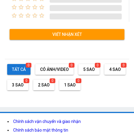
star_border
star_border
star_border
star_border
star_border
star_border
star_border
star_border
star_border
star_border
VIẾT NHẬN XÉT
0
0
0
0
TẤT CẢ
CÓ ẢNH/VIDEO
5 SAO
4 SAO
0
0
0
3 SAO
2 SAO
1 SAO
Chính sách vận chuyển và giao nhận
Chính sách bảo mật thông tin