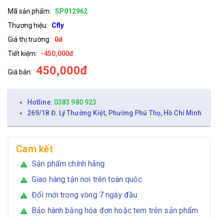
Mã sản phẩm:
SP012962
Thương hiệu:
Cfly
Giá thị trường:
0đ
Tiết kiệm:
-450,000đ
450,000đ
Giá bán:
Hotline:
0383 980 923
269/18 Đ. Lý Thường Kiệt, Phường Phú Thọ, Hồ Chí Minh
Cam kết
Sản phẩm chính hãng
warning
Giao hàng tận nơi trên toàn quôc
warning
Đổi mới trong vòng 7 ngày đầu
warning
Bảo hành bằng hóa đơn hoặc tem trên sản phẩm
warning