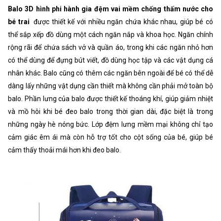
Balo 3D hình phi hành gia đệm vai mềm chống thấm nước cho
bé trai
được thiết kế với nhiều ngăn chứa khác nhau, giúp bé có
thể sắp xếp đồ dùng một cách ngăn nắp và khoa học. Ngăn chính
rộng rãi để chứa sách vở và quần áo, trong khi các ngăn nhỏ hơn
có thể dùng để đựng bút viết, đồ dùng học tập và các vật dụng cá
nhân khác. Balo cũng có thêm các ngăn bên ngoài để bé có thể dễ
dàng lấy những vật dụng cần thiết mà không cần phải mở toàn bộ
balo. Phần lưng của balo được thiết kế thoáng khí, giúp giảm nhiệt
và mồ hôi khi bé đeo balo trong thời gian dài, đặc biệt là trong
những ngày hè nóng bức. Lớp đệm lưng mềm mại không chỉ tạo
cảm giác êm ái mà còn hỗ trợ tốt cho cột sống của bé, giúp bé
cảm thấy thoải mái hơn khi đeo balo.