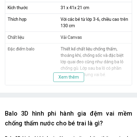
Kích thước
31 x 41x 21 cm
Thích hợp
Với các bé từ lớp 3-6, chiều cao trên
130 cm
Chất liệu
Vải Canvas
Đặc điểm balo
Thiết kế chất liệu chống thấm,
thoáng khí, chống sốc và đặc biệt
lớp quai đeo cũng như dáng ba lô
chống gù. Lớp sau ba lô có phần
đệm tốt cho lưng vai bé.
Xem thêm
Balo 3D hình phi hành gia đệm vai mềm
chống thấm nước cho bé trai là gì?