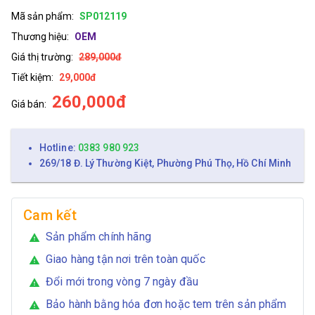
Mã sản phẩm:
SP012119
Thương hiệu:
OEM
Giá thị trường:
289,000đ
Tiết kiệm:
29,000đ
260,000đ
Giá bán:
Hotline:
0383 980 923
269/18 Đ. Lý Thường Kiệt, Phường Phú Thọ, Hồ Chí Minh
Cam kết
Sản phẩm chính hãng
warning
Giao hàng tận nơi trên toàn quốc
warning
Đổi mới trong vòng 7 ngày đầu
warning
Bảo hành bằng hóa đơn hoặc tem trên sản phẩm
warning