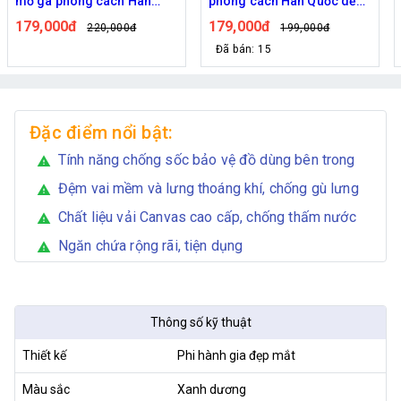
mỡ gà phong cách Hàn
phong cách Hàn Quốc dễ
Quốc dễ thương, kháng
thương, kháng nước form
179,000đ
179,000đ
220,000đ
199,000đ
nước form lớn 30*13*43cm
lớn kích thước 30x13x43 cm
Đã bán: 15
Đặc điểm nổi bật:
Tính năng chống sốc bảo vệ đồ dùng bên trong
warning
Đệm vai mềm và lưng thoáng khí, chống gù lưng
warning
Chất liệu vải Canvas cao cấp, chống thấm nước
warning
Ngăn chứa rộng rãi, tiện dụng
warning
Thông số kỹ thuật
Thiết kế
Phi hành gia đẹp mắt
Màu sắc
Xanh dương