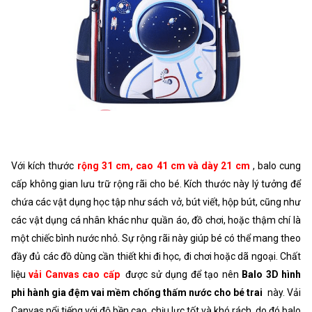
Với kích thước
rộng 31 cm, cao 41 cm và dày 21 cm
, balo cung
cấp không gian lưu trữ rộng rãi cho bé. Kích thước này lý tưởng để
chứa các vật dụng học tập như sách vở, bút viết, hộp bút, cũng như
các vật dụng cá nhân khác như quần áo, đồ chơi, hoặc thậm chí là
một chiếc bình nước nhỏ. Sự rộng rãi này giúp bé có thể mang theo
đầy đủ các đồ dùng cần thiết khi đi học, đi chơi hoặc dã ngoại. Chất
liệu
vải Canvas cao cấp
được sử dụng để tạo nên
Balo 3D hình
phi hành gia đệm vai mềm chống thấm nước cho bé trai
này. Vải
Canvas nổi tiếng với độ bền cao, chịu lực tốt và khó rách, do đó balo